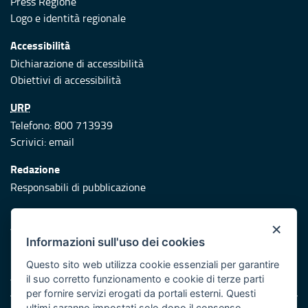
Press Regione
Logo e identità regionale
Accessibilità
Dichiarazione di accessibilità
Obiettivi di accessibilità
URP
Telefono: 800 713939
Scrivici:
email
Redazione
Responsabili di pubblicazione
Protezione civile
×
Vai al sito di Protezione Civile Puglia
Informazioni sull'uso dei cookies
Iniziativa finanziata con risorse del POR Puglia 2014/2020 -
Questo sito web utilizza cookie essenziali per garantire
Asse XI
il suo corretto funzionamento e cookie di terze parti
per fornire servizi erogati da portali esterni. Questi
ultimi saranno impostati solo dopo il consenso.