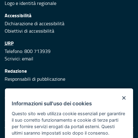
Logo e identità regionale
Accessibilità
Dichiarazione di accessibilità
Obiettivi di accessibilità
URP
Telefono: 800 713939
Scrivici:
email
Redazione
Responsabili di pubblicazione
Protezione civile
×
Vai al sito di Protezione Civile Puglia
Informazioni sull'uso dei cookies
Iniziativa finanziata con risorse del POR Puglia 2014/2020 -
Questo sito web utilizza cookie essenziali per garantire
Asse XI
il suo corretto funzionamento e cookie di terze parti
per fornire servizi erogati da portali esterni. Questi
ultimi saranno impostati solo dopo il consenso.
Note legali