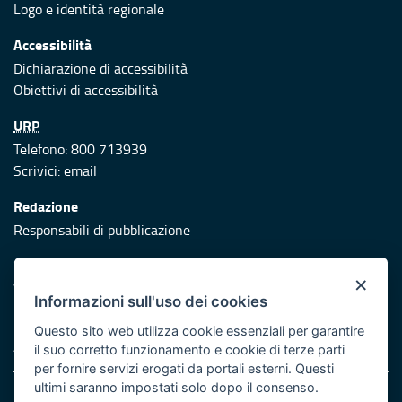
Logo e identità regionale
Accessibilità
Dichiarazione di accessibilità
Obiettivi di accessibilità
URP
Telefono: 800 713939
Scrivici:
email
Redazione
Responsabili di pubblicazione
Protezione civile
×
Vai al sito di Protezione Civile Puglia
Informazioni sull'uso dei cookies
Iniziativa finanziata con risorse del POR Puglia 2014/2020 -
Questo sito web utilizza cookie essenziali per garantire
Asse XI
il suo corretto funzionamento e cookie di terze parti
per fornire servizi erogati da portali esterni. Questi
ultimi saranno impostati solo dopo il consenso.
Note legali