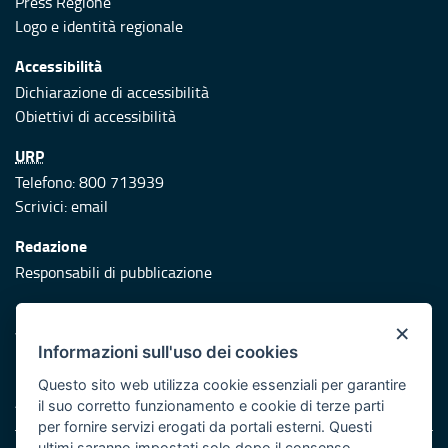
Press Regione
Logo e identità regionale
Accessibilità
Dichiarazione di accessibilità
Obiettivi di accessibilità
URP
Telefono: 800 713939
Scrivici:
email
Redazione
Responsabili di pubblicazione
Protezione civile
×
Vai al sito di Protezione Civile Puglia
Informazioni sull'uso dei cookies
Iniziativa finanziata con risorse del POR Puglia 2014/2020 -
Questo sito web utilizza cookie essenziali per garantire
Asse XI
il suo corretto funzionamento e cookie di terze parti
per fornire servizi erogati da portali esterni. Questi
ultimi saranno impostati solo dopo il consenso.