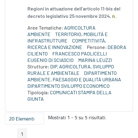
Regioni in attuazione dell’articolo 11-bis del
decreto legislativo 25 novembre 2024,
n
.
Aree Tematiche:
AGRICOLTURA
AMBIENTE
TERRITORIO, MOBILITÀ E
INFRASTRUTTURE
COMPETITIVITÀ,
RICERCA E INNOVAZIONE
Persone:
DEBORA
CILIENTO
FRANCESCO PAOLICELLI
EUGENIO DI SCIASCIO
MARINA LEUZZI
Strutture:
DIP. AGRICOLTURA, SVILUPPO
RURALE E AMBIENTALE
DIPARTIMENTO
AMBIENTE, PAESAGGIO E QUALITÀ URBANA
DIPARTIMENTO SVILUPPO ECONOMICO
Tipologia:
COMUNICATI STAMPA DELLA
GIUNTA
Mostrati 1 - 5 su 5 risultati.
20 Elementi
Per pagina
1
Pagina Precedente
Pagina Seguente
Pagina