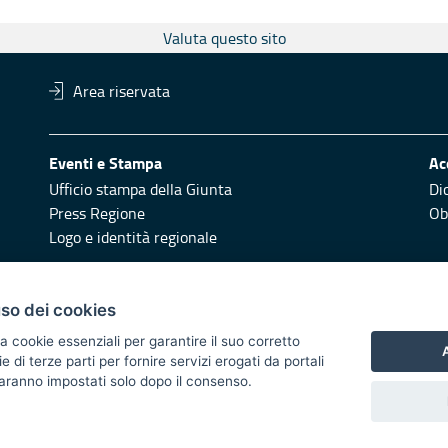
Valuta questo sito
Area riservata
Eventi e Stampa
Ac
Ufficio stampa della Giunta
Di
Press Regione
Obi
Logo e identità regionale
Redazione
Pr
uso dei cookies
Responsabili di pubblicazione
Vai
a cookie essenziali per garantire il suo corretto
A
di terze parti per fornire servizi erogati da portali
 2014/2020 - Asse XI
 saranno impostati solo dopo il consenso.
i di notifica
Feed RSS
Servizi Intranet