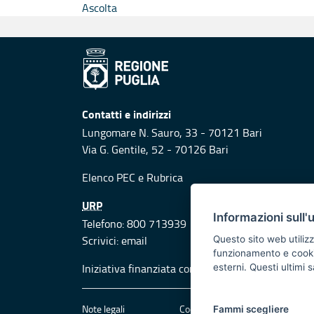
Ascolta
Contatti e indirizzi
Lungomare N. Sauro, 33 - 70121 Bari
Via G. Gentile, 52 - 70126 Bari
Elenco PEC
e
Rubrica
URP
Informazioni sull'
Telefono: 800 713939
Scrivici:
email
Questo sito web utilizz
funzionamento e cookie 
Iniziativa finanziata con risorse del POR Puglia
esterni. Questi ultimi
Note legali
Cookie e privacy
Att
Fammi scegliere