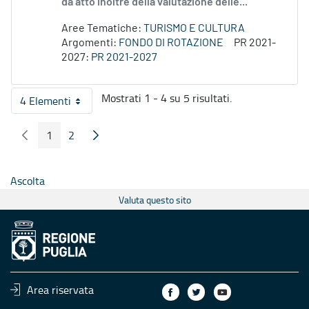
dà atto inoltre della valutazione delle...
Aree Tematiche:
TURISMO E CULTURA
Argomenti:
FONDO DI ROTAZIONE
PR 2021-
2027:
PR 2021-2027
Mostrati 1 - 4 su 5 risultati.
4 Elementi
Per pagina
1
2
Pagina Precedente
Pagina Seguente
Pagina
Pagina
Ascolta
Valuta questo sito
Area riservata