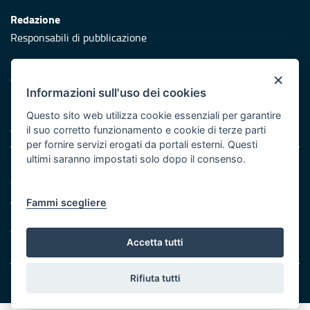
Redazione
Responsabili di pubblicazione
Protezione civile
×
Vai al sito di Protezione Civile Puglia
Informazioni sull'uso dei cookies
Iniziativa finanziata con risorse del POR Puglia 2014/2020 -
Questo sito web utilizza cookie essenziali per garantire
Asse XI
il suo corretto funzionamento e cookie di terze parti
per fornire servizi erogati da portali esterni. Questi
ultimi saranno impostati solo dopo il consenso.
Note legali
Cookie e privacy
Atti di notifica
Fammi scegliere
Feed RSS
Servizi Intranet
Accetta tutti
Rifiuta tutti
© Regione Puglia