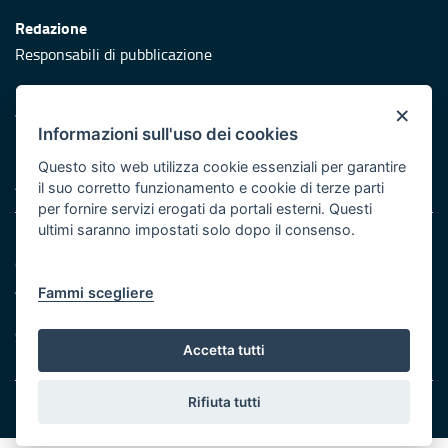
Redazione
Responsabili di pubblicazione
Protezione civile
×
Vai al sito di Protezione Civile Puglia
Informazioni sull'uso dei cookies
Iniziativa finanziata con risorse del POR Puglia 2014/2020 -
Questo sito web utilizza cookie essenziali per garantire
Asse XI
il suo corretto funzionamento e cookie di terze parti
per fornire servizi erogati da portali esterni. Questi
ultimi saranno impostati solo dopo il consenso.
Note legali
Cookie e privacy
Atti di notifica
Fammi scegliere
Feed RSS
Servizi Intranet
Accetta tutti
Rifiuta tutti
© Regione Puglia