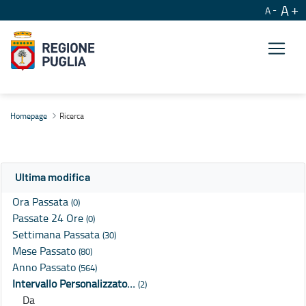
A
A
Ricerca
Homepage
Ricerca
Ultima modifica
Ora Passata
(0)
Passate 24 Ore
(0)
Settimana Passata
(30)
Mese Passato
(80)
Anno Passato
(564)
Intervallo Personalizzato…
(2)
Da