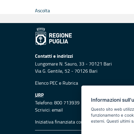
Ascolta
Contatti e indirizzi
Lungomare N. Sauro, 33 - 70121 Bari
Via G. Gentile, 52 - 70126 Bari
Elenco PEC
e
Rubrica
URP
Informazioni sull'
Telefono: 800 713939
Scrivici:
email
Questo sito web utilizz
funzionamento e cookie 
Iniziativa finanziata con risorse del POR Puglia
esterni. Questi ultimi