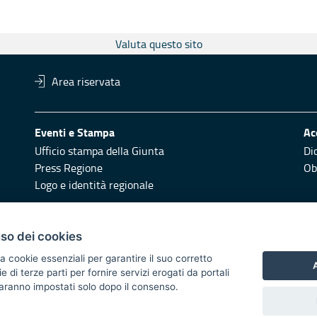
Valuta questo sito
Area riservata
Eventi e Stampa
Ac
Ufficio stampa della Giunta
Di
Press Regione
Obi
Logo e identità regionale
Redazione
Pr
uso dei cookies
Responsabili di pubblicazione
Vai
a cookie essenziali per garantire il suo corretto
A
di terze parti per fornire servizi erogati da portali
 2014/2020 - Asse XI
 saranno impostati solo dopo il consenso.