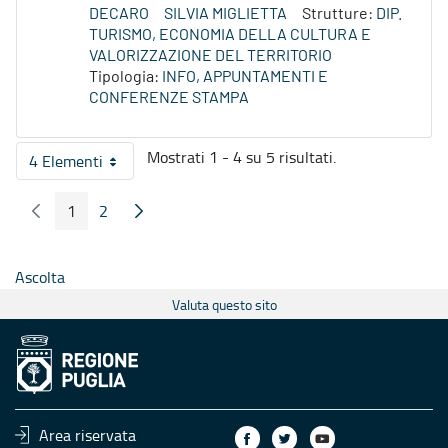
DECARO
SILVIA MIGLIETTA
Strutture:
DIP.
TURISMO, ECONOMIA DELLA CULTURA E
VALORIZZAZIONE DEL TERRITORIO
Tipologia:
INFO, APPUNTAMENTI E
CONFERENZE STAMPA
Mostrati 1 - 4 su 5 risultati.
4 Elementi
Per pagina
1
2
Pagina Precedente
Pagina Seguente
Pagina
Pagina
Ascolta
Valuta questo sito
Area riservata