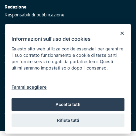
Redazione
Responsabili di pubblicazione
Protezione civile
×
Vai al sito di Protezione Civile Puglia
Informazioni sull'uso dei cookies
Iniziativa finanziata con risorse del POR Puglia 2014/2020 -
Questo sito web utilizza cookie essenziali per garantire
Asse XI
il suo corretto funzionamento e cookie di terze parti
per fornire servizi erogati da portali esterni. Questi
ultimi saranno impostati solo dopo il consenso.
Note legali
Cookie e privacy
Atti di notifica
Fammi scegliere
Feed RSS
Servizi Intranet
Accetta tutti
Rifiuta tutti
© Regione Puglia