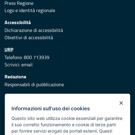
Press Regione
Logo e identità regionale
Accessibilità
Dichiarazione di accessibilità
Obiettivi di accessibilità
URP
Telefono: 800 713939
Scrivici:
email
Redazione
Responsabili di pubblicazione
Protezione civile
×
Vai al sito di Protezione Civile Puglia
Informazioni sull'uso dei cookies
Iniziativa finanziata con risorse del POR Puglia 2014/2020 -
Questo sito web utilizza cookie essenziali per garantire
Asse XI
il suo corretto funzionamento e cookie di terze parti
per fornire servizi erogati da portali esterni. Questi