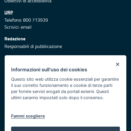
Obiettivi di accessibilità
URP
Telefono: 800 713939
Scrivici:
email
Redazione
Responsabili di pubblicazione
Protezione civile
×
Vai al sito di Protezione Civile Puglia
Informazioni sull'uso dei cookies
Iniziativa finanziata con risorse del POR Puglia 2014/2020 -
Questo sito web utilizza cookie essenziali per garantire
Asse XI
il suo corretto funzionamento e cookie di terze parti
per fornire servizi erogati da portali esterni. Questi
ultimi saranno impostati solo dopo il consenso.
Note legali
Cookie e privacy
Atti di notifica
Fammi scegliere
Feed RSS
Servizi Intranet