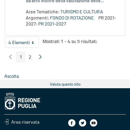
dà atto inoltre della valutazione delle...
Aree Tematiche:
TURISMO E CULTURA
Argomenti:
FONDO DI ROTAZIONE
PR 2021-
2027:
PR 2021-2027
Mostrati 1 - 4 su 5 risultati.
4 Elementi
Per pagina
1
2
Pagina Precedente
Pagina Seguente
Pagina
Pagina
Ascolta
Valuta questo sito
Area riservata