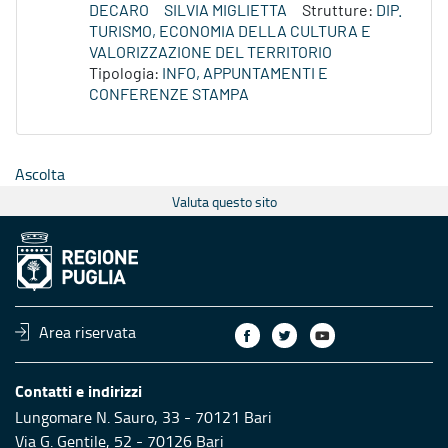
DECARO
SILVIA MIGLIETTA
Strutture:
DIP.
TURISMO, ECONOMIA DELLA CULTURA E
VALORIZZAZIONE DEL TERRITORIO
Tipologia:
INFO, APPUNTAMENTI E
CONFERENZE STAMPA
Ascolta
Valuta questo sito
Area riservata
Contatti e indirizzi
Lungomare N. Sauro, 33 - 70121 Bari
Via G. Gentile, 52 - 70126 Bari