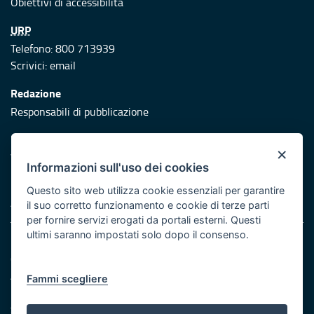
Obiettivi di accessibilità
URP
Telefono: 800 713939
Scrivici:
email
Redazione
Responsabili di pubblicazione
Protezione civile
×
Vai al sito di Protezione Civile Puglia
Informazioni sull'uso dei cookies
Iniziativa finanziata con risorse del POR Puglia 2014/2020 -
Questo sito web utilizza cookie essenziali per garantire
Asse XI
il suo corretto funzionamento e cookie di terze parti
per fornire servizi erogati da portali esterni. Questi
ultimi saranno impostati solo dopo il consenso.
Note legali
Cookie e privacy
Atti di notifica
Fammi scegliere
Feed RSS
Servizi Intranet