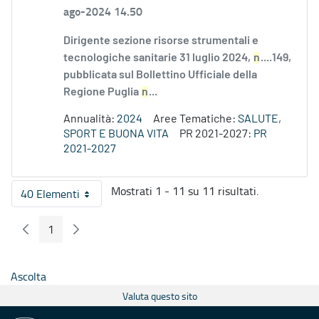
ago-2024 14.50
Dirigente sezione risorse strumentali e
tecnologiche sanitarie 31 luglio 2024,
n
....149,
pubblicata sul Bollettino Ufficiale della
Regione Puglia
n
...
Annualità:
2024
Aree Tematiche:
SALUTE,
SPORT E BUONA VITA
PR 2021-2027:
PR
2021-2027
Mostrati 1 - 11 su 11 risultati.
40 Elementi
Per pagina
1
Pagina Precedente
Pagina Seguente
Pagina
Ascolta
Valuta questo sito