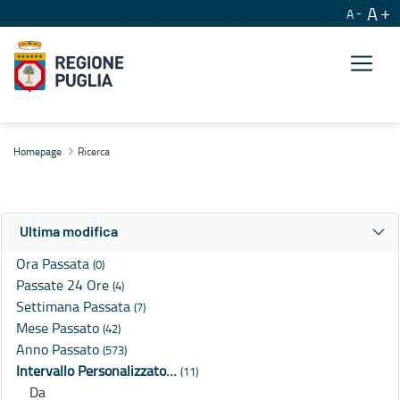
A
A
Ricerca
Homepage
Ricerca
Ultima modifica
Ora Passata
(0)
Passate 24 Ore
(4)
Settimana Passata
(7)
Mese Passato
(42)
Anno Passato
(573)
Intervallo Personalizzato…
(11)
Da