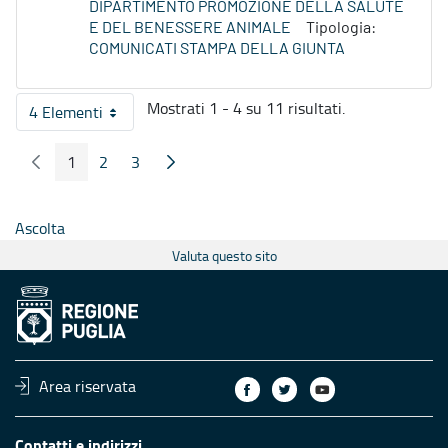
DIPARTIMENTO PROMOZIONE DELLA SALUTE
E DEL BENESSERE ANIMALE
Tipologia:
COMUNICATI STAMPA DELLA GIUNTA
Mostrati 1 - 4 su 11 risultati.
4 Elementi
Per pagina
1
2
3
Pagina Precedente
Pagina Seguente
Pagina
Pagina
Pagina
Ascolta
Valuta questo sito
Area riservata
Contatti e indirizzi