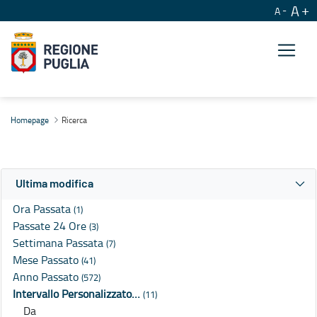
A
A
Ricerca
Homepage
Ricerca
Ultima modifica
Ora Passata
(1)
Passate 24 Ore
(3)
Settimana Passata
(7)
Mese Passato
(41)
Anno Passato
(572)
Intervallo Personalizzato…
(11)
Da