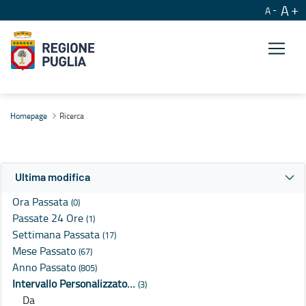
A
A
Ricerca
Homepage
Ricerca
Ultima modifica
Ora Passata
(0)
Passate 24 Ore
(1)
Settimana Passata
(17)
Mese Passato
(67)
Anno Passato
(805)
Intervallo Personalizzato…
(3)
Da