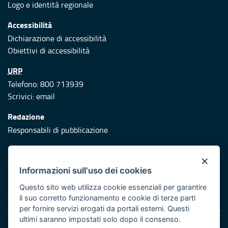
Logo e identità regionale
Accessibilità
Dichiarazione di accessibilità
Obiettivi di accessibilità
URP
Telefono: 800 713939
Scrivici:
email
Redazione
Responsabili di pubblicazione
Protezione civile
×
Vai al sito di Protezione Civile Puglia
Informazioni sull'uso dei cookies
Iniziativa finanziata con risorse del POR Puglia 2014/2020 -
Questo sito web utilizza cookie essenziali per garantire
Asse XI
il suo corretto funzionamento e cookie di terze parti
per fornire servizi erogati da portali esterni. Questi
ultimi saranno impostati solo dopo il consenso.
Note legali