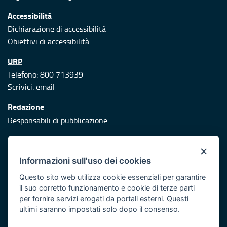
Accessibilità
Dichiarazione di accessibilità
Obiettivi di accessibilità
URP
Telefono: 800 713939
Scrivici:
email
Redazione
Responsabili di pubblicazione
Protezione civile
×
Vai al sito di Protezione Civile Puglia
Informazioni sull'uso dei cookies
Iniziativa finanziata con risorse del POR Puglia 2014/2020 -
Questo sito web utilizza cookie essenziali per garantire
Asse XI
il suo corretto funzionamento e cookie di terze parti
per fornire servizi erogati da portali esterni. Questi
ultimi saranno impostati solo dopo il consenso.
Note legali
Cookie e privacy