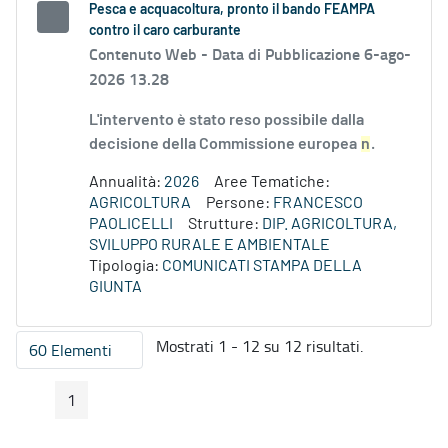
Pesca e acquacoltura, pronto il bando FEAMPA
contro il caro carburante
Contenuto Web -
Data di Pubblicazione 6-ago-
2026 13.28
L'intervento è stato reso possibile dalla
decisione della Commissione europea
n
.
Annualità:
2026
Aree Tematiche:
AGRICOLTURA
Persone:
FRANCESCO
PAOLICELLI
Strutture:
DIP. AGRICOLTURA,
SVILUPPO RURALE E AMBIENTALE
Tipologia:
COMUNICATI STAMPA DELLA
GIUNTA
Mostrati 1 - 12 su 12 risultati.
60 Elementi
Per pagina
1
Pagina Precedente
Pagina Seguente
Pagina