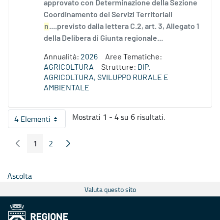
approvato con Determinazione della Sezione
Coordinamento dei Servizi Territoriali
n
....previsto dalla lettera C.2, art. 3, Allegato 1
della Delibera di Giunta regionale...
Annualità:
2026
Aree Tematiche:
AGRICOLTURA
Strutture:
DIP.
AGRICOLTURA, SVILUPPO RURALE E
AMBIENTALE
Mostrati 1 - 4 su 6 risultati.
4 Elementi
Per pagina
1
2
Pagina Precedente
Pagina Seguente
Pagina
Pagina
Ascolta
Valuta questo sito