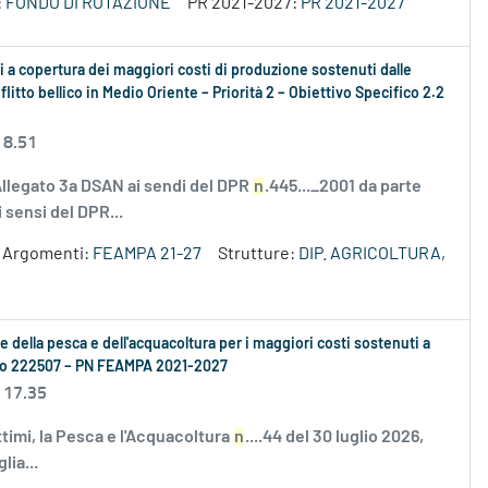
:
FONDO DI ROTAZIONE
PR 2021-2027:
PR 2021-2027
 a copertura dei maggiori costi di produzione sostenuti dalle
litto bellico in Medio Oriente – Priorità 2 – Obiettivo Specifico 2.2
 8.51
Allegato 3a DSAN ai sendi del DPR
n
.445..._2001 da parte
 sensi del DPR...
Argomenti:
FEAMPA 21-27
Strutture:
DIP. AGRICOLTURA,
se della pesca e dell'acquacoltura per i maggiori costi sostenuti a
ento 222507 – PN FEAMPA 2021-2027
 17.35
ttimi, la Pesca e l'Acquacoltura
n
....44 del 30 luglio 2026,
lia...