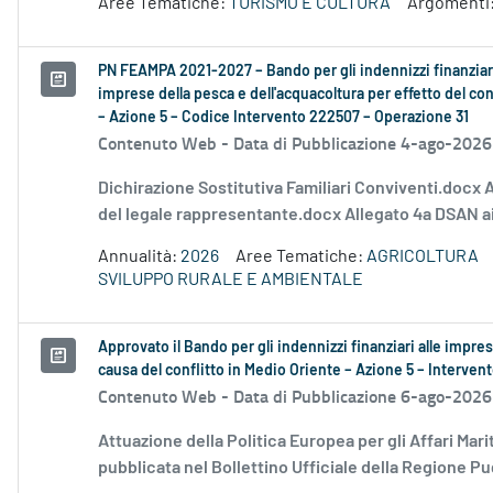
Aree Tematiche:
TURISMO E CULTURA
Argomenti
PN FEAMPA 2021-2027 – Bando per gli indennizzi finanziari
imprese della pesca e dell'acquacoltura per effetto del conf
– Azione 5 – Codice Intervento 222507 – Operazione 31
Contenuto Web -
Data di Pubblicazione 4-ago-2026
Dichirazione Sostitutiva Familiari Conviventi.docx 
del legale rappresentante.docx Allegato 4a DSAN ai
Annualità:
2026
Aree Tematiche:
AGRICOLTURA
SVILUPPO RURALE E AMBIENTALE
Approvato il Bando per gli indennizzi finanziari alle impre
causa del conflitto in Medio Oriente – Azione 5 – Interv
Contenuto Web -
Data di Pubblicazione 6-ago-2026
Attuazione della Politica Europea per gli Affari Mari
pubblicata nel Bollettino Ufficiale della Regione Pug