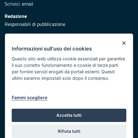
Scrivici:
email
Redazione
Responsabili di pubblicazione
Protezione civile
×
Vai al sito di Protezione Civile Puglia
Informazioni sull'uso dei cookies
Iniziativa finanziata con risorse del POR Puglia 2014/2020 -
Questo sito web utilizza cookie essenziali per garantire
Asse XI
il suo corretto funzionamento e cookie di terze parti
per fornire servizi erogati da portali esterni. Questi
ultimi saranno impostati solo dopo il consenso.
Note legali
Cookie e privacy
Atti di notifica
Fammi scegliere
Feed RSS
Servizi Intranet
Accetta tutti
Rifiuta tutti
© Regione Puglia