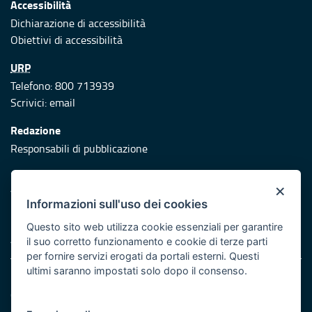
Accessibilità
Dichiarazione di accessibilità
Obiettivi di accessibilità
URP
Telefono: 800 713939
Scrivici:
email
Redazione
Responsabili di pubblicazione
Protezione civile
×
Vai al sito di Protezione Civile Puglia
Informazioni sull'uso dei cookies
Iniziativa finanziata con risorse del POR Puglia 2014/2020 -
Questo sito web utilizza cookie essenziali per garantire
Asse XI
il suo corretto funzionamento e cookie di terze parti
per fornire servizi erogati da portali esterni. Questi
ultimi saranno impostati solo dopo il consenso.
Note legali
Cookie e privacy
Atti di notifica