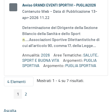
Avviso GRANDI EVENTI SPORTIVI - PUGLIA2026
Contenuto Web -
Data di Pubblicazione 13-
apr-2026 11.22
Determinazione del Dirigente della Sezione
Bilancio della Sanità e dello Sport
n
....Associazioni Sportive Dilettantistiche di
cui all’articolo 90, comma 17, della Legge...
Annualità:
2026
Aree Tematiche:
SALUTE,
SPORT E BUONA VITA
Argomenti:
PUGLIA
SPORTIVA
Argomento:
PUGLIA SPORTIVA
Mostrati 1 - 4 su 7 risultati.
4 Elementi
Per pagina
1
2
Pagina Precedente
Pagina Seguente
Pagina
Pagina
Ascolta