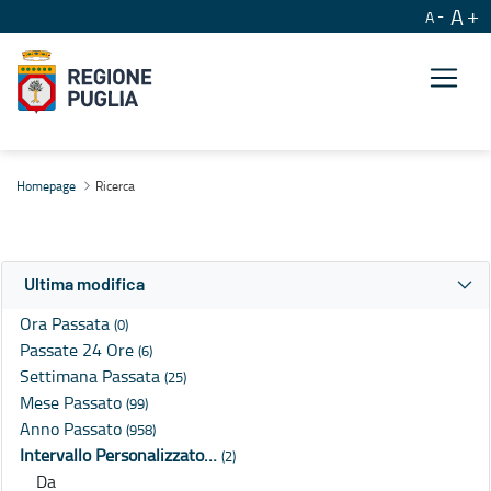
A
A
Ricerca
Homepage
Ricerca
Ultima modifica
Ora Passata
(0)
Passate 24 Ore
(6)
Settimana Passata
(25)
Mese Passato
(99)
Anno Passato
(958)
Intervallo Personalizzato…
(2)
Da