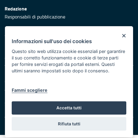
Redazione
Responsabili di pubblicazione
Protezione civile
×
Vai al sito di Protezione Civile Puglia
Informazioni sull'uso dei cookies
Iniziativa finanziata con risorse del POR Puglia 2014/2020 -
Questo sito web utilizza cookie essenziali per garantire
Asse XI
il suo corretto funzionamento e cookie di terze parti
per fornire servizi erogati da portali esterni. Questi
ultimi saranno impostati solo dopo il consenso.
Note legali
Cookie e privacy
Atti di notifica
Fammi scegliere
Feed RSS
Servizi Intranet
Accetta tutti
Rifiuta tutti
© Regione Puglia