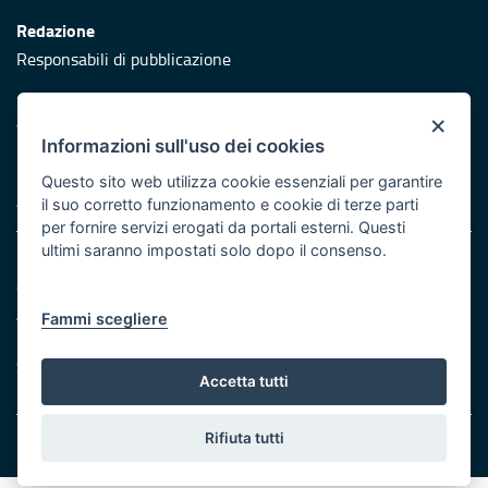
Redazione
Responsabili di pubblicazione
Protezione civile
×
Vai al sito di Protezione Civile Puglia
Informazioni sull'uso dei cookies
Iniziativa finanziata con risorse del POR Puglia 2014/2020 -
Questo sito web utilizza cookie essenziali per garantire
Asse XI
il suo corretto funzionamento e cookie di terze parti
per fornire servizi erogati da portali esterni. Questi
ultimi saranno impostati solo dopo il consenso.
Note legali
Cookie e privacy
Atti di notifica
Fammi scegliere
Feed RSS
Servizi Intranet
Accetta tutti
Rifiuta tutti
© Regione Puglia