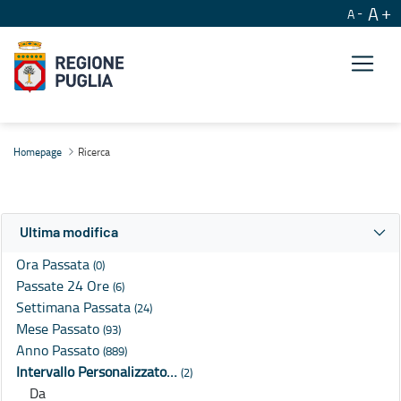
A
A
Ricerca
Homepage
Ricerca
Ultima modifica
Ora Passata
(0)
Passate 24 Ore
(6)
Settimana Passata
(24)
Mese Passato
(93)
Anno Passato
(889)
Intervallo Personalizzato…
(2)
Da