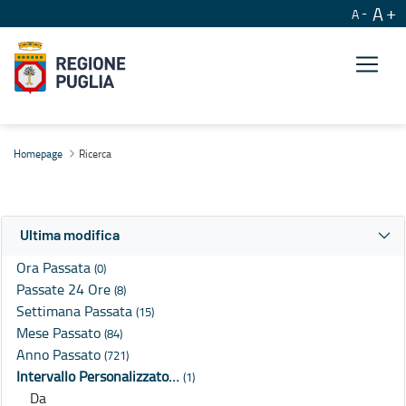
A
A
Ricerca
Homepage
Ricerca
Ultima modifica
Ora Passata
(0)
Passate 24 Ore
(8)
Settimana Passata
(15)
Mese Passato
(84)
Anno Passato
(721)
Intervallo Personalizzato…
(1)
Da