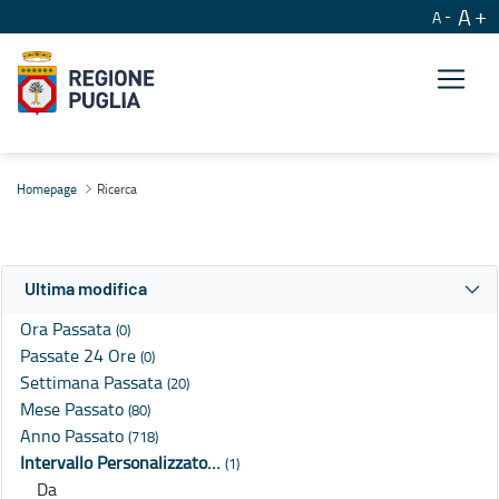
A
A
Ricerca
Homepage
Ricerca
Ultima modifica
Ora Passata
(0)
Passate 24 Ore
(0)
Settimana Passata
(20)
Mese Passato
(80)
Anno Passato
(718)
Intervallo Personalizzato…
(1)
Da