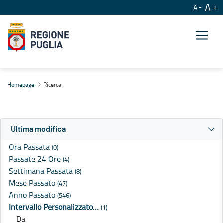
A
A
Ricerca
Homepage
Ricerca
Ultima modifica
Ora Passata
(0)
Passate 24 Ore
(4)
Settimana Passata
(8)
Mese Passato
(47)
Anno Passato
(546)
Intervallo Personalizzato…
(1)
Da