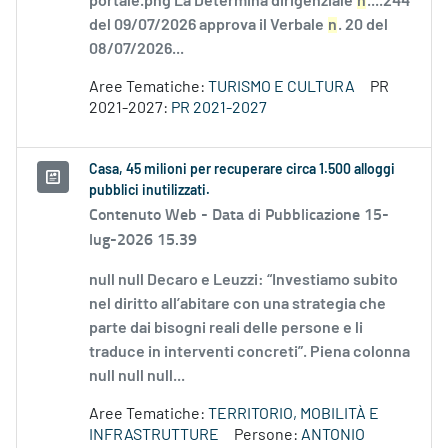
portale.png La Determina dirigenziale
n
....244
del 09/07/2026 approva il Verbale
n
. 20 del
08/07/2026...
Aree Tematiche:
TURISMO E CULTURA
PR
2021-2027:
PR 2021-2027
Casa, 45 milioni per recuperare circa 1.500 alloggi
pubblici inutilizzati.
Contenuto Web -
Data di Pubblicazione 15-
lug-2026 15.39
null null Decaro e Leuzzi: “Investiamo subito
nel diritto all’abitare con una strategia che
parte dai bisogni reali delle persone e li
traduce in interventi concreti”. Piena colonna
null null null...
Aree Tematiche:
TERRITORIO, MOBILITÀ E
INFRASTRUTTURE
Persone:
ANTONIO