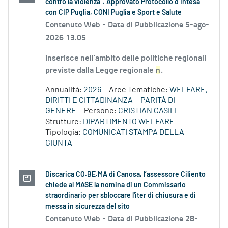
contro la violenza”. Approvato Protocollo d’Intesa
con CIP Puglia, CONI Puglia e Sport e Salute
Contenuto Web -
Data di Pubblicazione 5-ago-
2026 13.05
inserisce nell’ambito delle politiche regionali
previste dalla Legge regionale
n
.
Annualità:
2026
Aree Tematiche:
WELFARE,
DIRITTI E CITTADINANZA
PARITÀ DI
GENERE
Persone:
CRISTIAN CASILI
Strutture:
DIPARTIMENTO WELFARE
Tipologia:
COMUNICATI STAMPA DELLA
GIUNTA
Discarica CO.BE.MA di Canosa, l’assessore Ciliento
chiede al MASE la nomina di un Commissario
straordinario per sbloccare l'iter di chiusura e di
messa in sicurezza del sito
Contenuto Web -
Data di Pubblicazione 28-