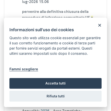
lug-2026 15.06
pervenire alla definitiva chiusura della
procedura di infrazione comunitaria UE
n
.
×
Annualità:
2026
Aree Tematiche:
Informazioni sull'uso dei cookies
AMBIENTE
Persone:
DEBORA CILIENTO
Strutture:
DIPARTIMENTO AMBIENTE,
Questo sito web utilizza cookie essenziali per garantire
PAESAGGIO E QUALITÀ URBANA
Tipologia:
il suo corretto funzionamento e cookie di terze parti
COMUNICATI STAMPA DELLA GIUNTA
per fornire servizi erogati da portali esterni. Questi
ultimi saranno impostati solo dopo il consenso.
Qualità dell’aria, la Giunta finanzia con 2,6 milioni
l’accordo con ARPA Puglia per la gestione della rete
Fammi scegliere
regionale e il monitoraggio
Contenuto Web -
Data di Pubblicazione 30-
Accetta tutti
lug-2026 12.46
obiettivi specifici del Piano regionale per la
Rifiuta tutti
qualità dell’aria, adottato con DGR
n
.