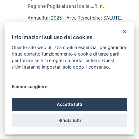
Regione Puglia ai sensi della L.R.
n
.
Annualità:
2026
Aree Tematiche:
SALUTE,
SPORT E BUONA VITA
Argomenti:
PUGLIA
×
SPORTIVA
Argomento:
PUGLIA SPORTIVA
Informazioni sull'uso dei cookies
Questo sito web utilizza cookie essenziali per garantire
Nessun Dorma 2026, presentazione del concerto
il suo corretto funzionamento e cookie di terze parti
all’alba
per fornire servizi erogati da portali esterni. Questi
Contenuto Web -
Data di Pubblicazione 9-lug-
ultimi saranno impostati solo dopo il consenso.
2026 12.45
Gentile
n
. 52 – Bari, si terrà la presentazione
Fammi scegliere
dell'evento-concerto all'alba "Nessun
Aree Tematiche:
AMBIENTE
TURISMO E
Accetta tutti
CULTURA
Persone:
DEBORA CILIENTO
Tipologia:
INFO, APPUNTAMENTI E
Rifiuta tutti
CONFERENZE STAMPA