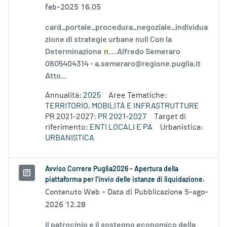
feb-2025 16.05
card_portale_procedura_negoziale_individua
zione di strategie urbane null Con la
Determinazione
n
....Alfredo Semeraro
0805404314 - a.semeraro@regione.puglia.it
Atto...
Annualità:
2025
Aree Tematiche:
TERRITORIO, MOBILITÀ E INFRASTRUTTURE
PR 2021-2027:
PR 2021-2027
Target di
riferimento:
ENTI LOCALI E PA
Urbanistica:
URBANISTICA
Avviso Correre Puglia2026 - Apertura della
piattaforma per l’invio delle istanze di liquidazione.
Contenuto Web -
Data di Pubblicazione 5-ago-
2026 12.28
il patrocinio e il sostegno economico della