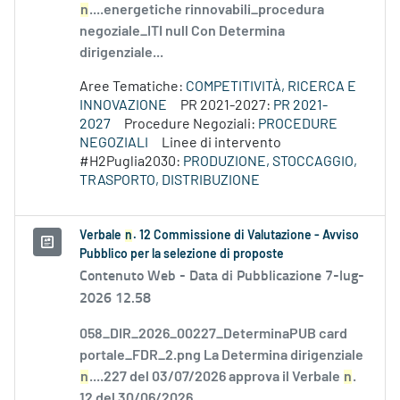
n
....energetiche rinnovabili_procedura
negoziale_ITI null Con Determina
dirigenziale...
Aree Tematiche:
COMPETITIVITÀ, RICERCA E
INNOVAZIONE
PR 2021-2027:
PR 2021-
2027
Procedure Negoziali:
PROCEDURE
NEGOZIALI
Linee di intervento
#H2Puglia2030:
PRODUZIONE, STOCCAGGIO,
TRASPORTO, DISTRIBUZIONE
Verbale
n
. 12 Commissione di Valutazione - Avviso
Pubblico per la selezione di proposte
Contenuto Web -
Data di Pubblicazione 7-lug-
2026 12.58
058_DIR_2026_00227_DeterminaPUB card
portale_FDR_2.png La Determina dirigenziale
n
....227 del 03/07/2026 approva il Verbale
n
.
12 del 30/06/2026...