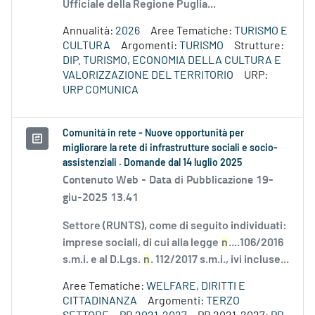
Ufficiale della Regione Puglia...
Annualità:
2026
Aree Tematiche:
TURISMO E
CULTURA
Argomenti:
TURISMO
Strutture:
DIP. TURISMO, ECONOMIA DELLA CULTURA E
VALORIZZAZIONE DEL TERRITORIO
URP:
URP COMUNICA
Comunità in rete - Nuove opportunità per
migliorare la rete di infrastrutture sociali e socio-
assistenziali . Domande dal 14 luglio 2025
Contenuto Web -
Data di Pubblicazione 19-
giu-2025 13.41
Settore (RUNTS), come di seguito individuati:
imprese sociali, di cui alla legge
n
....106/2016
s.m.i. e al D.Lgs.
n
. 112/2017 s.m.i., ivi incluse...
Aree Tematiche:
WELFARE, DIRITTI E
CITTADINANZA
Argomenti:
TERZO