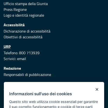
Ufficio stampa della Giunta
Press Regione
Logo e identità regionale
Accessibilità
Dichiarazione di accessibilità
Obiettivi di accessibilità
URP
Telefono: 800 713939
Scrivici:
email
Redazione
Responsabili di pubblicazione
Protezione civile
×
Vai al sito di Protezione Civile Puglia
Informazioni sull'uso dei cookies
Iniziativa finanziata con risorse del POR Puglia 2014/2020 -
Questo sito web utilizza cookie essenziali per garantire
Asse XI
il suo corretto funzionamento e cookie di terze parti