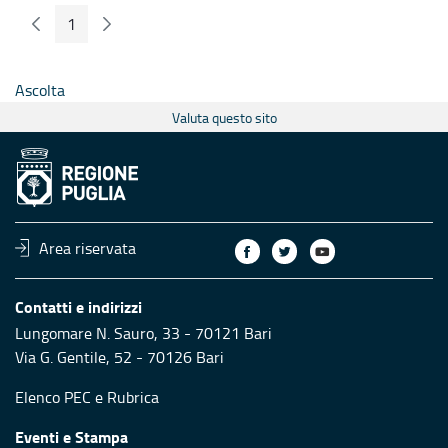
1
Pagina Precedente
Pagina Seguente
Pagina
Ascolta
Valuta questo sito
Area riservata
Contatti e indirizzi
Lungomare N. Sauro, 33 - 70121 Bari
Via G. Gentile, 52 - 70126 Bari
Elenco PEC
e
Rubrica
Eventi e Stampa