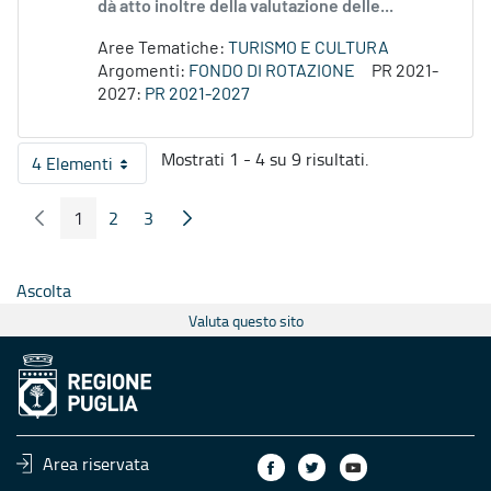
dà atto inoltre della valutazione delle...
Aree Tematiche:
TURISMO E CULTURA
Argomenti:
FONDO DI ROTAZIONE
PR 2021-
2027:
PR 2021-2027
Mostrati 1 - 4 su 9 risultati.
4 Elementi
Per pagina
1
2
3
Pagina Precedente
Pagina Seguente
Pagina
Pagina
Pagina
Ascolta
Valuta questo sito
Area riservata