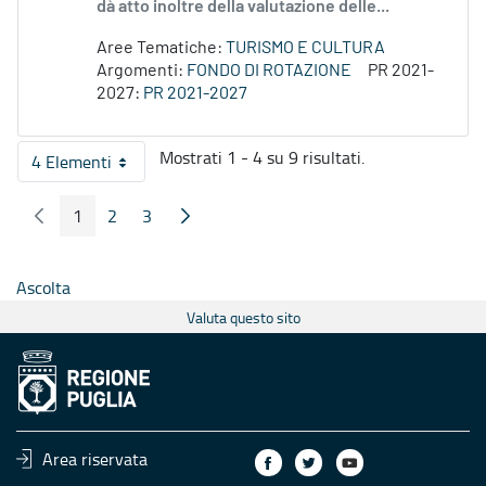
dà atto inoltre della valutazione delle...
Aree Tematiche:
TURISMO E CULTURA
Argomenti:
FONDO DI ROTAZIONE
PR 2021-
2027:
PR 2021-2027
Mostrati 1 - 4 su 9 risultati.
4 Elementi
Per pagina
1
2
3
Pagina Precedente
Pagina Seguente
Pagina
Pagina
Pagina
Ascolta
Valuta questo sito
Area riservata