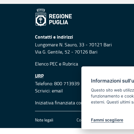
Contatti e indirizzi
Lungomare N. Sauro, 33 - 70121 Bari
Via G. Gentile, 52 - 70126 Bari
Elenco PEC
e
Rubrica
URP
Informazioni sull'
Telefono: 800 713939
Scrivici:
email
Questo sito web utilizz
funzionamento e cookie 
Iniziativa finanziata con risorse del POR Puglia
esterni. Questi ultimi
Note legali
Cookie e privacy
Att
Fammi scegliere