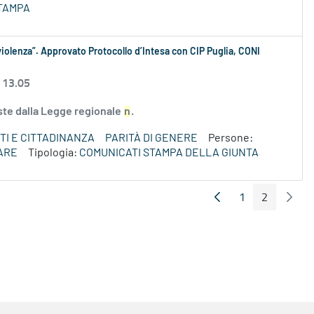
TAMPA
iolenza”. Approvato Protocollo d’Intesa con CIP Puglia, CONI
 13.05
iste dalla Legge regionale
n
.
TI E CITTADINANZA
PARITÀ DI GENERE
Persone:
ARE
Tipologia:
COMUNICATI STAMPA DELLA GIUNTA
1
2
Pagina Precedente
Pagin
Pagina
Pagina