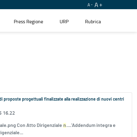
A
A
Press Regione
URP
Rubrica
proposte progettuali finalizzate alla realizzazione di nuovi centri
6 16.22
tale.png Con Atto Dirigenziale
n
....’Addendum integra e
genziale...