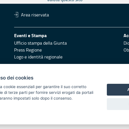
Area riservata
Eventi e Stampa
Ac
Ufficio stampa della Giunta
Di
Press Regione
Obi
Logo e identità regionale
Redazione
Pr
uso dei cookies
Responsabili di pubblicazione
Vai
a cookie essenziali per garantire il suo corretto
A
di terze parti per fornire servizi erogati da portali
 2014/2020 - Asse XI
 saranno impostati solo dopo il consenso.
i di notifica
Feed RSS
Servizi Intranet