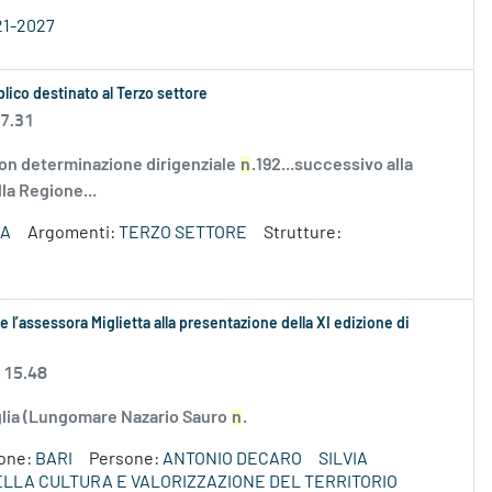
21-2027
bblico destinato al Terzo settore
 7.31
on determinazione dirigenziale
n
.192...successivo alla
lla Regione...
ZA
Argomenti:
TERZO SETTORE
Strutture:
 l’assessora Miglietta alla presentazione della XI edizione di
 15.48
uglia (Lungomare Nazario Sauro
n
.
ione:
BARI
Persone:
ANTONIO DECARO
SILVIA
DELLA CULTURA E VALORIZZAZIONE DEL TERRITORIO