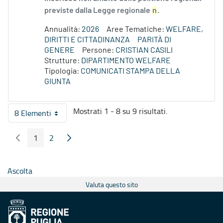
previste dalla Legge regionale
n
.
Annualità:
2026
Aree Tematiche:
WELFARE,
DIRITTI E CITTADINANZA
PARITÀ DI
GENERE
Persone:
CRISTIAN CASILI
Strutture:
DIPARTIMENTO WELFARE
Tipologia:
COMUNICATI STAMPA DELLA
GIUNTA
Mostrati 1 - 8 su 9 risultati.
8 Elementi
Per pagina
1
2
Pagina Precedente
Pagina Seguente
Pagina
Pagina
Ascolta
Valuta questo sito