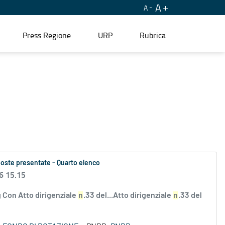
A
A
Press Regione
URP
Rubrica
oposte presentate - Quarto elenco
6 15.15
 Con Atto dirigenziale
n
.33 del...Atto dirigenziale
n
.33 del