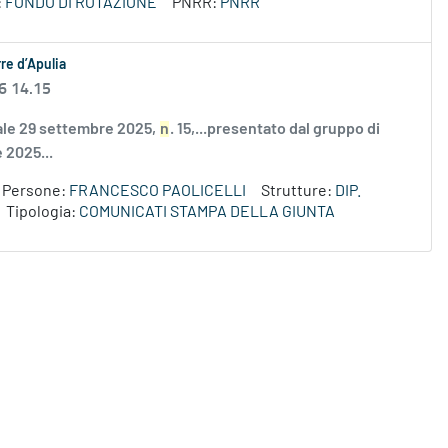
:
FONDO DI ROTAZIONE
PNRR:
PNRR
re d’Apulia
6 14.15
nale 29 settembre 2025,
n
. 15,...presentato dal gruppo di
e 2025...
Persone:
FRANCESCO PAOLICELLI
Strutture:
DIP.
Tipologia:
COMUNICATI STAMPA DELLA GIUNTA