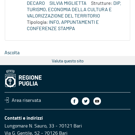
DECARO
SILVIA MIGLIETTA
Strutture:
DIP.
TURISMO, ECONOMIA DELLA CULTURA E
VALORIZZAZIONE DEL TERRITORIO
Tipologia:
INFO, APPUNTAMENTI E
CONFERENZE STAMPA
Ascolta
Valuta questo sito
Area riservata
Contatti e indirizzi
Lungomare N. Sauro, 33 - 70121 Bari
Via G. Gentile, 52 - 70126 Bari