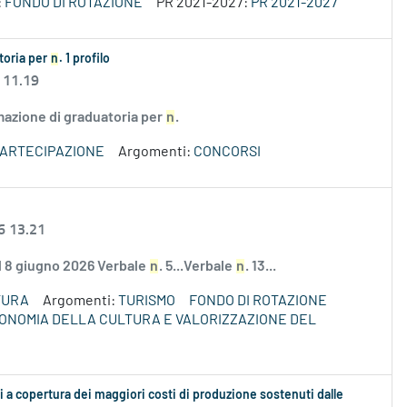
:
FONDO DI ROTAZIONE
PR 2021-2027:
PR 2021-2027
atoria per
n
. 1 profilo
 11.19
rmazione di graduatoria per
n
.
PARTECIPAZIONE
Argomenti:
CONCORSI
6 13.21
el 8 giugno 2026 Verbale
n
. 5...Verbale
n
. 13...
TURA
Argomenti:
TURISMO
FONDO DI ROTAZIONE
ECONOMIA DELLA CULTURA E VALORIZZAZIONE DEL
 a copertura dei maggiori costi di produzione sostenuti dalle