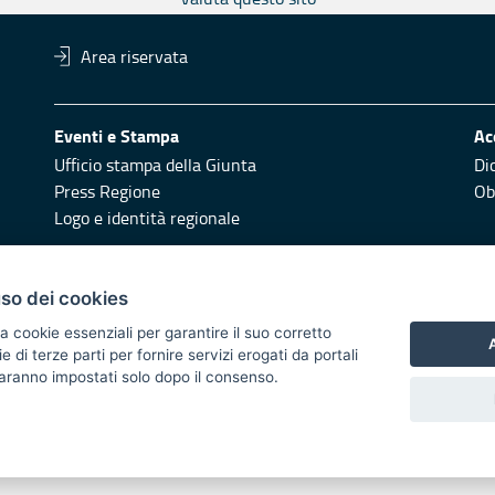
Area riservata
Eventi e Stampa
Ac
Ufficio stampa della Giunta
Di
Press Regione
Obi
Logo e identità regionale
Redazione
Pr
uso dei cookies
Responsabili di pubblicazione
Vai
a cookie essenziali per garantire il suo corretto
A
di terze parti per fornire servizi erogati da portali
 2014/2020 - Asse XI
 saranno impostati solo dopo il consenso.
i di notifica
Feed RSS
Servizi Intranet