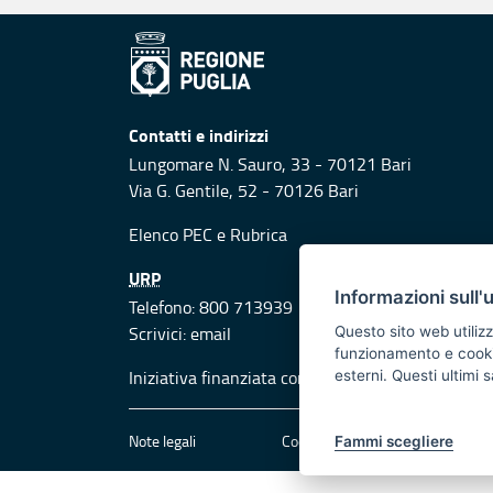
Contatti e indirizzi
Lungomare N. Sauro, 33 - 70121 Bari
Via G. Gentile, 52 - 70126 Bari
Elenco PEC
e
Rubrica
URP
Informazioni sull'
Telefono: 800 713939
Scrivici:
email
Questo sito web utilizz
funzionamento e cookie 
Iniziativa finanziata con risorse del POR Puglia
esterni. Questi ultimi
Note legali
Cookie e privacy
Att
Fammi scegliere