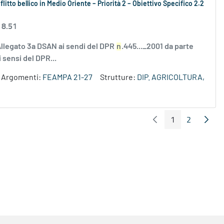
litto bellico in Medio Oriente – Priorità 2 – Obiettivo Specifico 2.2
 8.51
Allegato 3a DSAN ai sendi del DPR
n
.445..._2001 da parte
 sensi del DPR...
Argomenti:
FEAMPA 21-27
Strutture:
DIP. AGRICOLTURA,
1
2
Pagina Precedente
Pagin
Pagina
Pagina