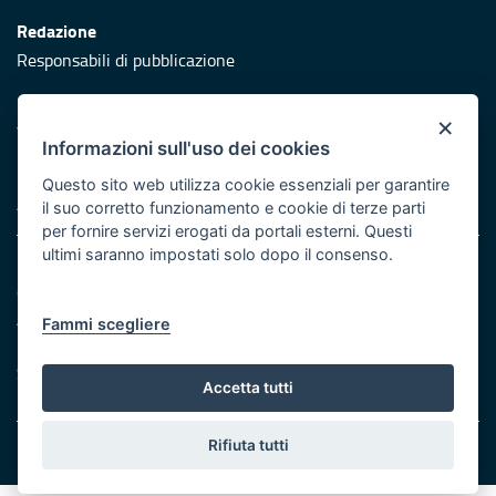
Redazione
Responsabili di pubblicazione
Protezione civile
×
Vai al sito di Protezione Civile Puglia
Informazioni sull'uso dei cookies
Iniziativa finanziata con risorse del POR Puglia 2014/2020 -
Questo sito web utilizza cookie essenziali per garantire
Asse XI
il suo corretto funzionamento e cookie di terze parti
per fornire servizi erogati da portali esterni. Questi
ultimi saranno impostati solo dopo il consenso.
Note legali
Cookie e privacy
Atti di notifica
Fammi scegliere
Feed RSS
Servizi Intranet
Accetta tutti
Rifiuta tutti
© Regione Puglia