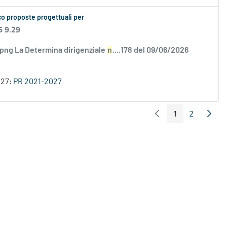
co proposte progettuali per
6 9.29
.png La Determina dirigenziale
n
....178 del 09/06/2026
027:
PR 2021-2027
1
2
Pagina Precedente
Pagin
Pagina
Pagina