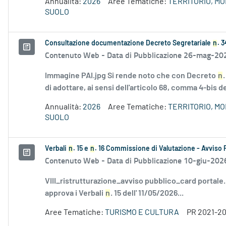
Annualità:
2026
Aree Tematiche:
TERRITORIO, M
SUOLO
Consultazione documentazione Decreto Segretariale
n
. 
Contenuto Web -
Data di Pubblicazione 26-mag-20
Immagine PAI.jpg Si rende noto che con Decreto
n
di adottare, ai sensi dell'articolo 68, comma 4-bis de
Annualità:
2026
Aree Tematiche:
TERRITORIO, M
SUOLO
Verbali
n
. 15 e
n
. 16 Commissione di Valutazione - Avviso 
Contenuto Web -
Data di Pubblicazione 10-giu-202
VIII_ristrutturazione_avviso pubblico_card portale
approva i Verbali
n
. 15 dell' 11/05/2026...
Aree Tematiche:
TURISMO E CULTURA
PR 2021-2