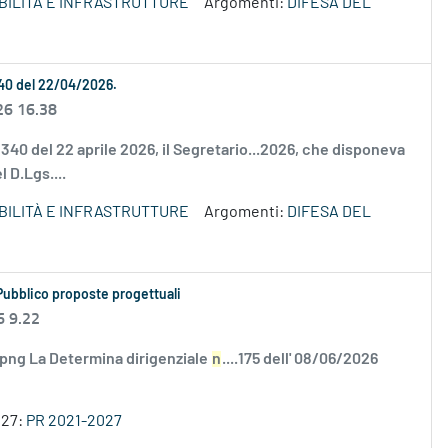
OBILITÀ E INFRASTRUTTURE
Argomenti:
DIFESA DEL
340 del 22/04/2026.
26 16.38
. 340 del 22 aprile 2026, il Segretario...2026, che disponeva
l D.Lgs....
OBILITÀ E INFRASTRUTTURE
Argomenti:
DIFESA DEL
Pubblico proposte progettuali
6 9.22
.png La Determina dirigenziale
n
....175 dell' 08/06/2026
027:
PR 2021-2027