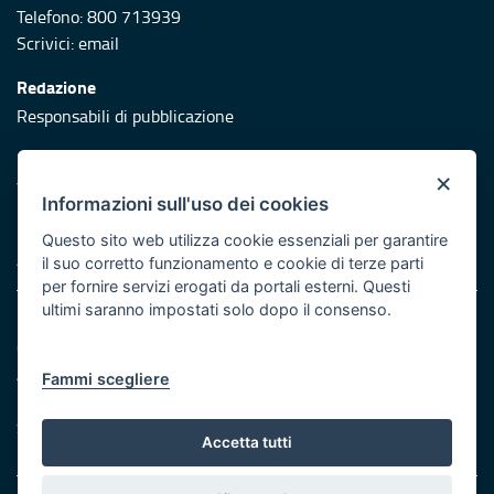
Telefono: 800 713939
Scrivici:
email
Redazione
Responsabili di pubblicazione
Protezione civile
×
Vai al sito di Protezione Civile Puglia
Informazioni sull'uso dei cookies
Iniziativa finanziata con risorse del POR Puglia 2014/2020 -
Questo sito web utilizza cookie essenziali per garantire
Asse XI
il suo corretto funzionamento e cookie di terze parti
per fornire servizi erogati da portali esterni. Questi
ultimi saranno impostati solo dopo il consenso.
Note legali
Cookie e privacy
Atti di notifica
Fammi scegliere
Feed RSS
Servizi Intranet
Accetta tutti