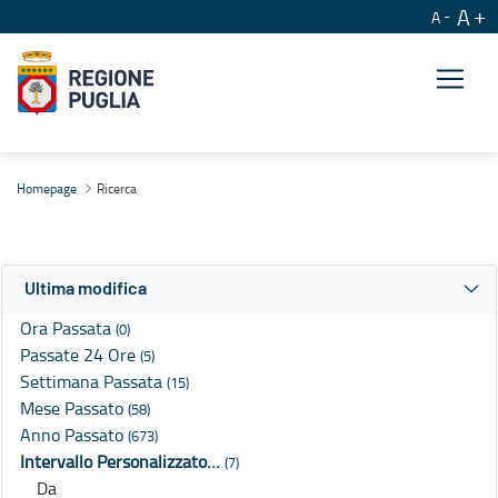
A
A
Ricerca
Homepage
Ricerca
Ultima modifica
Ora Passata
(0)
Passate 24 Ore
(5)
Settimana Passata
(15)
Mese Passato
(58)
Anno Passato
(673)
Intervallo Personalizzato…
(7)
Da