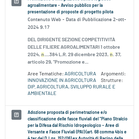
agroalimentare - Avviso pubblico per la
presentazione di proposte di progetto pilota
Contenuto Web -
Data di Pubblicazione 2-ott-
2024 9.17
DEL DIRIGENTE SEZIONE COMPETITIVITÀ
DELLE FILIERE AGROALIMENTARI 1 ottobre
2024,
n
....384 L.R. 29 dicembre 2023,
n
. 37,
articolo 29, “Promozione e...
Aree Tematiche:
AGRICOLTURA
Argomenti:
INNOVAZIONE IN AGRICOLTURA
Strutture:
DIP. AGRICOLTURA, SVILUPPO RURALE E
AMBIENTALE
Adozione proposta di perimetrazione e/o
classificazione delle fasce fluviali del “Piano Stralcio
per la Difesa dal Rischio Idrogeologico – Aree di
Versante e Fasce Fluviali (PAI) (art. 68 comma 4bis e
4 ter del D.Lgs. 152/06) ex Autorità di Bacino della