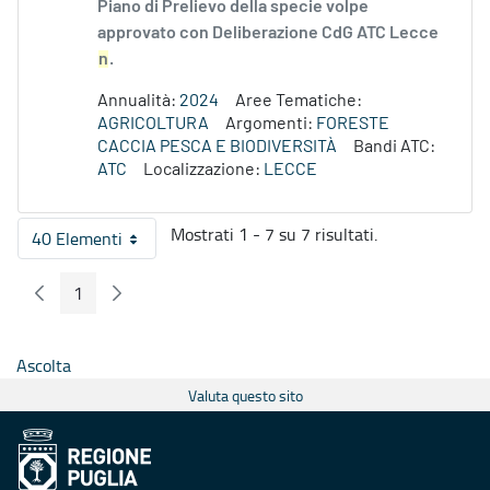
Piano di Prelievo della specie volpe
approvato con Deliberazione CdG ATC Lecce
n
.
Annualità:
2024
Aree Tematiche:
AGRICOLTURA
Argomenti:
FORESTE
CACCIA PESCA E BIODIVERSITÀ
Bandi ATC:
ATC
Localizzazione:
LECCE
Mostrati 1 - 7 su 7 risultati.
40 Elementi
Per pagina
1
Pagina Precedente
Pagina Seguente
Pagina
Ascolta
Valuta questo sito