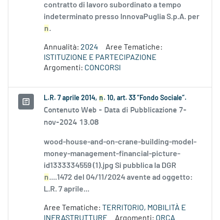
contratto di lavoro subordinato a tempo
indeterminato presso InnovaPuglia S.p.A. per
n
.
Annualità:
2024
Aree Tematiche:
ISTITUZIONE E PARTECIPAZIONE
Argomenti:
CONCORSI
L.R. 7 aprile 2014,
n
. 10, art. 33 “Fondo Sociale”.
Contenuto Web -
Data di Pubblicazione 7-
nov-2024 13.08
wood-house-and-on-crane-building-model-
money-management-financial-picture-
id1333334559 (1).jpg Si pubblica la DGR
n
....1472 del 04/11/2024 avente ad oggetto:
L.R. 7 aprile...
Aree Tematiche:
TERRITORIO, MOBILITÀ E
INFRASTRUTTURE
Argomenti:
ORCA