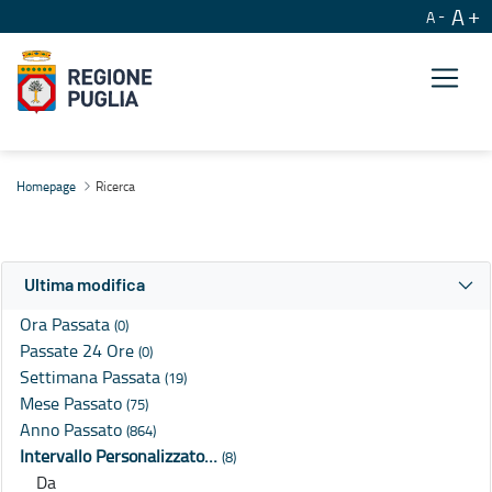
A
A
Ricerca
Homepage
Ricerca
Ultima modifica
Ora Passata
(0)
Passate 24 Ore
(0)
Settimana Passata
(19)
Mese Passato
(75)
Anno Passato
(864)
Intervallo Personalizzato…
(8)
Da