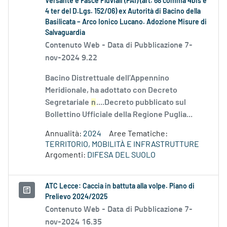
Versante e Fasce Fluviali (PAI) (art. 68 comma 4bis e
4 ter del D.Lgs. 152/06) ex Autorità di Bacino della
Basilicata – Arco Ionico Lucano. Adozione Misure di
Salvaguardia
Contenuto Web -
Data di Pubblicazione 7-
nov-2024 9.22
Bacino Distrettuale dell’Appennino
Meridionale, ha adottato con Decreto
Segretariale
n
....Decreto pubblicato sul
Bollettino Ufficiale della Regione Puglia...
Annualità:
2024
Aree Tematiche:
TERRITORIO, MOBILITÀ E INFRASTRUTTURE
Argomenti:
DIFESA DEL SUOLO
ATC Lecce: Caccia in battuta alla volpe. Piano di
Prelievo 2024/2025
Contenuto Web -
Data di Pubblicazione 7-
nov-2024 16.35