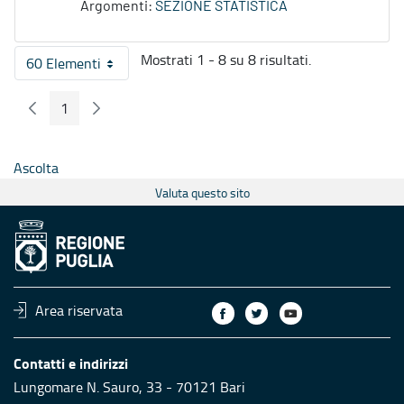
Argomenti:
SEZIONE STATISTICA
Mostrati 1 - 8 su 8 risultati.
60 Elementi
Per pagina
1
Pagina Precedente
Pagina Seguente
Pagina
Ascolta
Valuta questo sito
Area riservata
Contatti e indirizzi
Lungomare N. Sauro, 33 - 70121 Bari