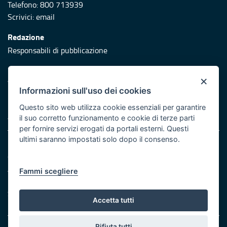
Telefono: 800 713939
Scrivici:
email
Redazione
Responsabili di pubblicazione
Protezione civile
×
Vai al sito di Protezione Civile Puglia
Informazioni sull'uso dei cookies
Iniziativa finanziata con risorse del POR Puglia 2014/2020 -
Questo sito web utilizza cookie essenziali per garantire
Asse XI
il suo corretto funzionamento e cookie di terze parti
per fornire servizi erogati da portali esterni. Questi
ultimi saranno impostati solo dopo il consenso.
Note legali
Cookie e privacy
Atti di notifica
Fammi scegliere
Feed RSS
Servizi Intranet
Accetta tutti
Rifiuta tutti