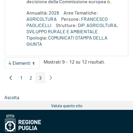
decisione della Commissione europea
n
.
Annualità:
2026
Aree Tematiche:
AGRICOLTURA
Persone:
FRANCESCO
PAOLICELLI
Strutture:
DIP. AGRICOLTURA,
SVILUPPO RURALE E AMBIENTALE
Tipologia:
COMUNICATI STAMPA DELLA
GIUNTA
Mostrati 9 - 12 su 12 risultati.
4 Elementi
Per pagina
1
2
3
Pagina Precedente
Pagina Seguente
Pagina
Pagina
Pagina
Ascolta
Valuta questo sito