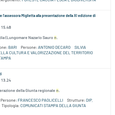
Argomenti:
FORESTE CACCIA PESCA E BIODIVERSITÀ
 l’assessora Miglietta alla presentazione della XI edizione di
 15.48
uglia (Lungomare Nazario Sauro
n
.
ione:
BARI
Persone:
ANTONIO DECARO
SILVIA
DELLA CULTURA E VALORIZZAZIONE DEL TERRITORIO
TAMPA
ti
 13.24
erazione della Giunta regionale
n
.
Persone:
FRANCESCO PAOLICELLI
Strutture:
DIP.
Tipologia:
COMUNICATI STAMPA DELLA GIUNTA