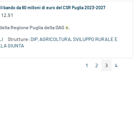
 il bando da 60 milioni di euro del CSR Puglia 2023-2027
 12.51
 della Regione Puglia della DAG
n
.
LI
Strutture:
DIP. AGRICOLTURA, SVILUPPO RURALE E
LLA GIUNTA
1
2
3
4
Pagina Precedente
Pagin
Pagina
Pagina
Pagina
Pagina