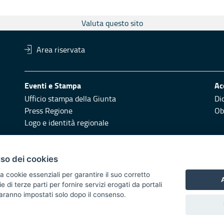
Valuta questo sito
Area riservata
Eventi e Stampa
Ac
Ufficio stampa della Giunta
Di
Press Regione
Obi
Logo e identità regionale
Redazione
Pr
uso dei cookies
Responsabili di pubblicazione
Vai
a cookie essenziali per garantire il suo corretto
A
di terze parti per fornire servizi erogati da portali
 2014/2020 - Asse XI
 saranno impostati solo dopo il consenso.