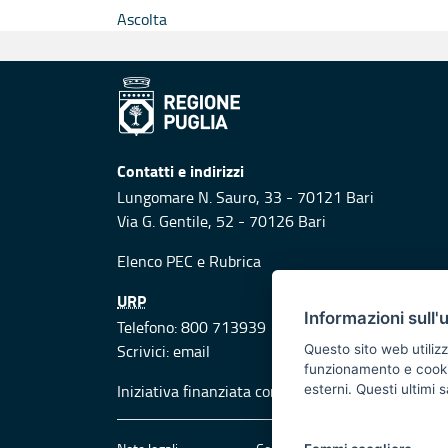
Ascolta
Contatti e indirizzi
Lungomare N. Sauro, 33 - 70121 Bari
Via G. Gentile, 52 - 70126 Bari
Elenco PEC
e
Rubrica
URP
Informazioni sull'
Telefono: 800 713939
Scrivici:
email
Questo sito web utilizz
funzionamento e cookie 
Iniziativa finanziata con risorse del POR Puglia
esterni. Questi ultimi