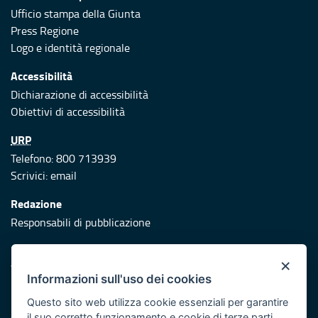
Ufficio stampa della Giunta
Press Regione
Logo e identità regionale
Accessibilità
Dichiarazione di accessibilità
Obiettivi di accessibilità
URP
Telefono: 800 713939
Scrivici:
email
Redazione
Responsabili di pubblicazione
Protezione civile
×
Vai al sito di Protezione Civile Puglia
Informazioni sull'uso dei cookies
Iniziativa finanziata con risorse del POR Puglia 2014/2020 -
Questo sito web utilizza cookie essenziali per garantire
Asse XI
il suo corretto funzionamento e cookie di terze parti