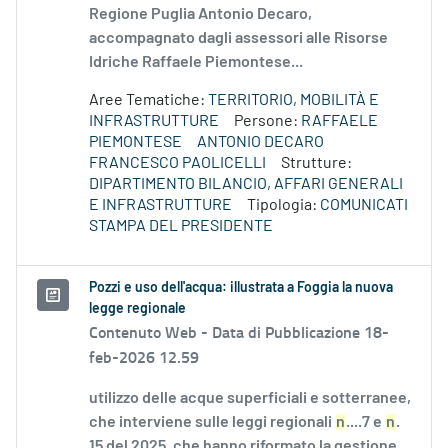
Regione Puglia Antonio Decaro,
accompagnato dagli assessori alle Risorse
Idriche Raffaele Piemontese...
Aree Tematiche:
TERRITORIO, MOBILITÀ E
INFRASTRUTTURE
Persone:
RAFFAELE
PIEMONTESE
ANTONIO DECARO
FRANCESCO PAOLICELLI
Strutture:
DIPARTIMENTO BILANCIO, AFFARI GENERALI
E INFRASTRUTTURE
Tipologia:
COMUNICATI
STAMPA DEL PRESIDENTE
Pozzi e uso dell'acqua: illustrata a Foggia la nuova
legge regionale
Contenuto Web -
Data di Pubblicazione 18-
feb-2026 12.59
utilizzo delle acque superficiali e sotterranee,
che interviene sulle leggi regionali
n
....7 e
n
.
15 del 2025, che hanno riformato la gestione