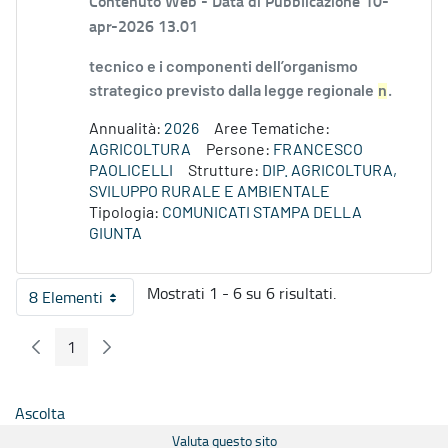
Contenuto Web -
Data di Pubblicazione 10-
apr-2026 13.01
tecnico e i componenti dell’organismo
strategico previsto dalla legge regionale
n
.
Annualità:
2026
Aree Tematiche:
AGRICOLTURA
Persone:
FRANCESCO
PAOLICELLI
Strutture:
DIP. AGRICOLTURA,
SVILUPPO RURALE E AMBIENTALE
Tipologia:
COMUNICATI STAMPA DELLA
GIUNTA
Mostrati 1 - 6 su 6 risultati.
8 Elementi
Per pagina
1
Pagina Precedente
Pagina Seguente
Pagina
Ascolta
Valuta questo sito