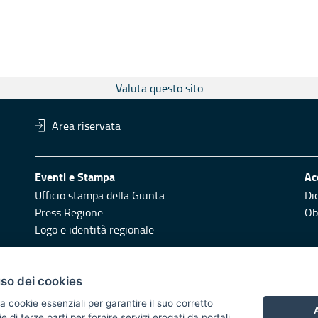
Valuta questo sito
Area riservata
Eventi e Stampa
Ac
Ufficio stampa della Giunta
Di
Press Regione
Obi
Logo e identità regionale
Redazione
Pr
uso dei cookies
Responsabili di pubblicazione
Vai
a cookie essenziali per garantire il suo corretto
A
di terze parti per fornire servizi erogati da portali