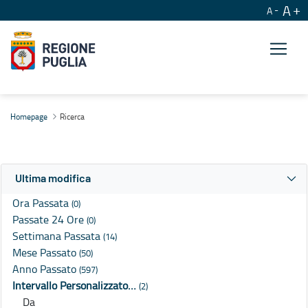
A
A
Ricerca
Homepage
Ricerca
Ultima modifica
Ora Passata
(0)
Passate 24 Ore
(0)
Settimana Passata
(14)
Mese Passato
(50)
Anno Passato
(597)
Intervallo Personalizzato…
(2)
Da