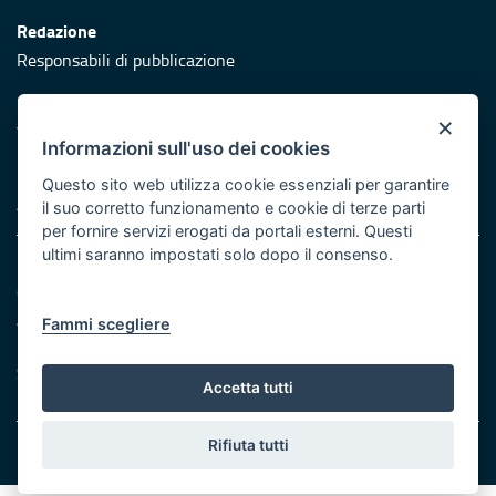
Redazione
Responsabili di pubblicazione
Protezione civile
×
Vai al sito di Protezione Civile Puglia
Informazioni sull'uso dei cookies
Iniziativa finanziata con risorse del POR Puglia 2014/2020 -
Questo sito web utilizza cookie essenziali per garantire
Asse XI
il suo corretto funzionamento e cookie di terze parti
per fornire servizi erogati da portali esterni. Questi
ultimi saranno impostati solo dopo il consenso.
Note legali
Cookie e privacy
Atti di notifica
Fammi scegliere
Feed RSS
Servizi Intranet
Accetta tutti
Rifiuta tutti
© Regione Puglia