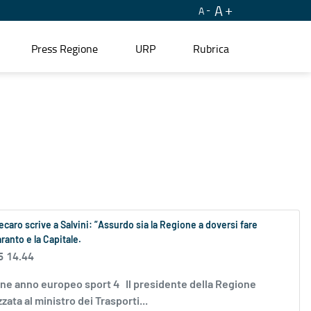
A
A
Press Regione
URP
Rubrica
aro scrive a Salvini: ”Assurdo sia la Regione a doversi fare
ranto e la Capitale.
6 14.44
zione anno europeo sport 4 Il presidente della Regione
ata al ministro dei Trasporti...