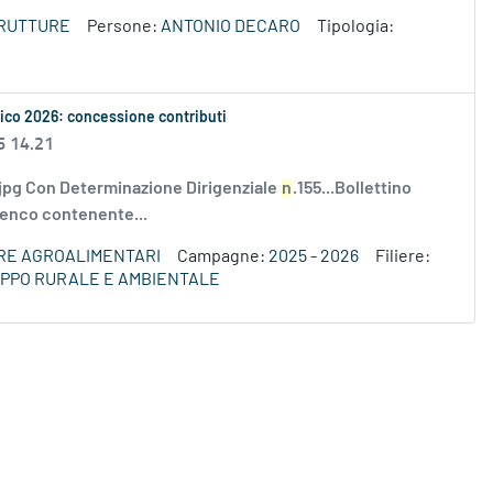
TRUTTURE
Persone:
ANTONIO DECARO
Tipologia:
stico 2026: concessione contributi
6 14.21
jpg Con Determinazione Dirigenziale
n
.155...Bollettino
elenco contenente...
ERE AGROALIMENTARI
Campagne:
2025 - 2026
Filiere:
LUPPO RURALE E AMBIENTALE