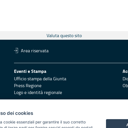
Valuta questo sito
Area riservata
Eventi e Stampa
Ac
Ufficio stampa della Giunta
Di
Press Regione
Obi
Logo e identità regionale
Redazione
Pr
uso dei cookies
Responsabili di pubblicazione
Vai
a cookie essenziali per garantire il suo corretto
A
di terze parti per fornire servizi erogati da portali