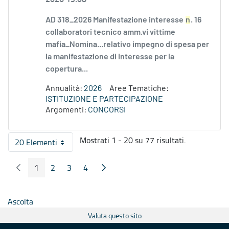
AD 318_2026 Manifestazione interesse
n
. 16
collaboratori tecnico amm.vi vittime
mafia_Nomina...relativo impegno di spesa per
la manifestazione di interesse per la
copertura...
Annualità:
2026
Aree Tematiche:
ISTITUZIONE E PARTECIPAZIONE
Argomenti:
CONCORSI
Mostrati 1 - 20 su 77 risultati.
20 Elementi
Per pagina
1
2
3
4
Pagina Precedente
Pagina Seguente
Pagina
Pagina
Pagina
Pagina
Ascolta
Valuta questo sito